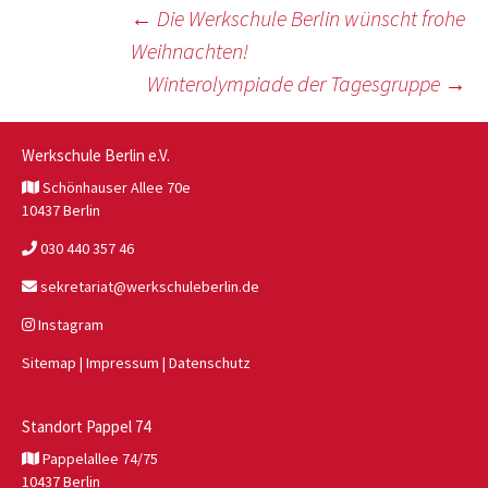
Beitragsnavigation
←
Die Werkschule Berlin wünscht frohe
Weihnachten!
Winterolympiade der Tagesgruppe
→
Werkschule Berlin e.V.
Schönhauser Allee 70e
10437 Berlin
030 440 357 46
sekretariat@werkschuleberlin.de
Instagram
Sitemap
|
Impressum
|
Datenschutz
Standort Pappel 74
Pappelallee 74/75
10437 Berlin