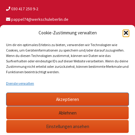
030 417 250 9-2
pappel74@werkschuleberlin.de
Cookie-Zustimmung verwalten
Standort JW Buch
Um dir ein optimales Erlebnis zu bieten, verwenden wir Technologien wie
Wolfgang-Heinz-Str. 47
Cookies, um Geräteinformationen zu speichern und/oder darauf zuzugreifen.
13125 Berlin
Wenn du diesen Technologien zustimmst, können wir Daten wie das
Surfverhalten oder eindeutige IDs auf dieser Website verarbeiten. Wenn du deine
030 946 327 81
Zustimmung nicht erteilst oder zurückziehst, können bestimmte Merkmale und
Funktionen beeinträchtigt werden.
jwbuch@werkschuleberlin.de
Dienste verwalten
Tagesgruppe Jablonski 11
Akzeptieren
Jablonskistraße 11
10405 Berlin
Ablehnen
030 585 818 810
Einstellungen ansehen
tagesgruppe@werkschuleberlin.de