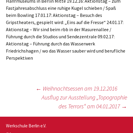
Hanfmuseums in Berlin Mitte 19.12.16: Aktionstag – zum
Fastjahresabschluss eine ruhige Kugel schieben / Spaß
beim Bowling 17.01.17: Aktionstag – Besuch des
Gripstheaters, gespielt wird: „Eins auf die Fresse“ 24.01.17:
Aktionstag – Wir sind beim rbb in der Masurenallee /
Führung durch die Studios und Sendezentrale 09.02.17:
Aktionstag – Führung durch das Wasserwerk
Friedrichshagen / wo das Wasser sauber wird und berufliche
Perspektiven
Beitragsnavigation
←
Weihnachtsessen am 19.12.2016
Ausflug zur Ausstellung „Topographie
des Terrors“ am 04.01.2017
→
Werkschule Berlin e.V.