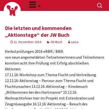
Zum
Suchen
Inhalt
nach:
springen
Die letzten und kommenden
„Aktionstage“ der JW Buch
21. Dezember 2016
JW Buch
Luisa
Herbstprüfungen 2016 eBBR / BBR:
von neun angemeldeten Teilnehmerinnen und Teilnehmern
konnten acht ihre Prüfung mit Erfolg abschließen.
Aktionen:
17.11.16: Workshop zum Thema Flucht und Vertreibung
12.12.16: Aktionstag – Parcour zum Thema Flucht und
Fluchtursachen 13.12.16: Aktionstag – Kinobesuch
„Willkommen bei den Hartmanns“ 15.12.16:
Weihnachtsfeier hier im Projekt mit Entenbraten und
Zeugnisausgabe 16.12.16: Aktionstag – Besuch des