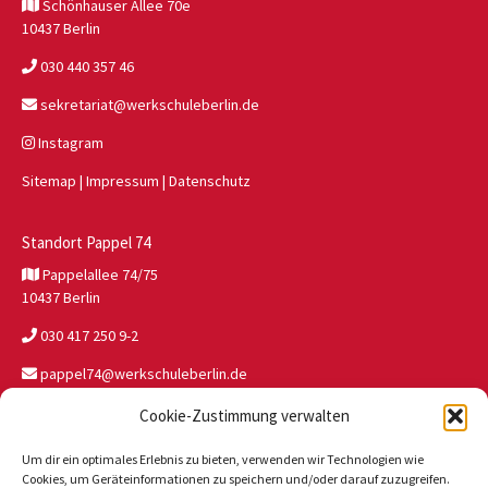
Schönhauser Allee 70e
10437 Berlin
030 440 357 46
sekretariat@werkschuleberlin.de
Instagram
Sitemap
|
Impressum
|
Datenschutz
Standort Pappel 74
Pappelallee 74/75
10437 Berlin
030 417 250 9-2
pappel74@werkschuleberlin.de
Cookie-Zustimmung verwalten
Standort JW Buch
Um dir ein optimales Erlebnis zu bieten, verwenden wir Technologien wie
Wolfgang-Heinz-Str. 47
Cookies, um Geräteinformationen zu speichern und/oder darauf zuzugreifen.