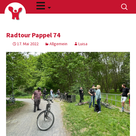
Zum
Suchen
Inhalt
nach:
springen
Radtour Pappel 74
17. Mai 2022
Allgemein
Luisa