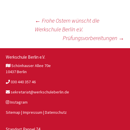
Beitragsnavigation
←
Frohe Ostern wünscht die
Werkschule Berlin e.V.
Prüfungsvorbereitungen
→
Werkschule Berlin e.V.
Schönhauser Allee 70e
10437 Berlin
030 440 357 46
sekretariat@werkschuleberlin.de
Instagram
Sitemap
|
Impressum
|
Datenschutz
Standort Pappel 74