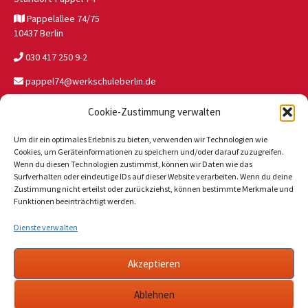
Pappelallee 74/75
10437 Berlin
030 417 250 9-2
pappel74@werkschuleberlin.de
Cookie-Zustimmung verwalten
Standort JW Buch
Um dir ein optimales Erlebnis zu bieten, verwenden wir Technologien wie
Wolfgang-Heinz-Str. 47
Cookies, um Geräteinformationen zu speichern und/oder darauf zuzugreifen.
13125 Berlin
Wenn du diesen Technologien zustimmst, können wir Daten wie das
Surfverhalten oder eindeutige IDs auf dieser Website verarbeiten. Wenn du deine
030 946 327 81
Zustimmung nicht erteilst oder zurückziehst, können bestimmte Merkmale und
Funktionen beeinträchtigt werden.
jwbuch@werkschuleberlin.de
Dienste verwalten
Tagesgruppe Jablonski 11
Akzeptieren
Jablonskistraße 11
10405 Berlin
Ablehnen
030 585 818 810