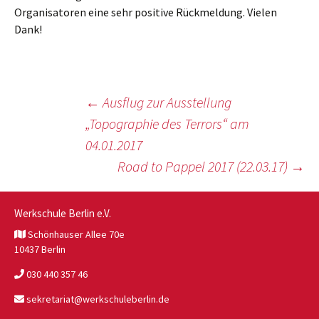
Organisatoren eine sehr positive Rückmeldung. Vielen
Dank!
Beitragsnavigation
←
Ausflug zur Ausstellung
„Topographie des Terrors“ am
04.01.2017
Road to Pappel 2017 (22.03.17)
→
Werkschule Berlin e.V.
Schönhauser Allee 70e
10437 Berlin
030 440 357 46
sekretariat@werkschuleberlin.de