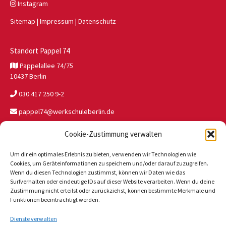
Instagram
Sitemap
|
Impressum
|
Datenschutz
Standort Pappel 74
Pappelallee 74/75
10437 Berlin
030 417 250 9-2
pappel74@werkschuleberlin.de
Cookie-Zustimmung verwalten
Standort JW Buch
Um dir ein optimales Erlebnis zu bieten, verwenden wir Technologien wie
Wolfgang-Heinz-Str. 47
Cookies, um Geräteinformationen zu speichern und/oder darauf zuzugreifen.
13125 Berlin
Wenn du diesen Technologien zustimmst, können wir Daten wie das
Surfverhalten oder eindeutige IDs auf dieser Website verarbeiten. Wenn du deine
030 946 327 81
Zustimmung nicht erteilst oder zurückziehst, können bestimmte Merkmale und
Funktionen beeinträchtigt werden.
jwbuch@werkschuleberlin.de
Dienste verwalten