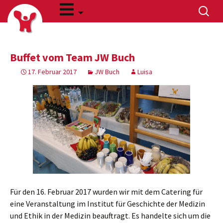
Zum
Suchen
Inhalt
nach:
springen
Buffet vom Team JW Buch
17. Februar 2017
JW Buch
Luisa
Für den 16. Februar 2017 wurden wir mit dem Catering für
eine Veranstaltung im Institut für Geschichte der Medizin
und Ethik in der Medizin beauftragt. Es handelte sich um die