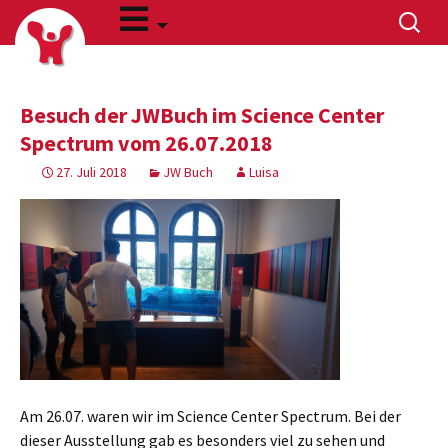
Zum
Suchen
Inhalt
nach:
springen
Besuch der JWBuch im Science Center
Spectrum vom 26.07.2018
27. Juli 2018
JW Buch
Luisa
Am 26.07. waren wir im Science Center Spectrum. Bei der
dieser Ausstellung gab es besonders viel zu sehen und