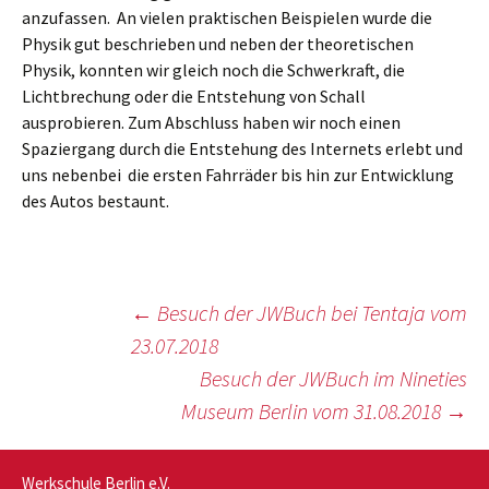
anzufassen. An vielen praktischen Beispielen wurde die
Physik gut beschrieben und neben der theoretischen
Physik, konnten wir gleich noch die Schwerkraft, die
Lichtbrechung oder die Entstehung von Schall
ausprobieren. Zum Abschluss haben wir noch einen
Spaziergang durch die Entstehung des Internets erlebt und
uns nebenbei die ersten Fahrräder bis hin zur Entwicklung
des Autos bestaunt.
Beitragsnavigation
←
Besuch der JWBuch bei Tentaja vom
23.07.2018
Besuch der JWBuch im Nineties
Museum Berlin vom 31.08.2018
→
Werkschule Berlin e.V.